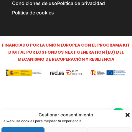
Condiciones de uso
Política de privacidad
Política de cookies
FINANCIADO POR LA UNIÓN EUROPEA CON EL PROGRAMA KIT
DIGITAL POR LOS FONDOS NEXT GENERATION (EU) DEL
MECANISMO DE RECUPERACIÓN Y RESILIENCIA
Gestionar consentimiento
La web usa cookies para mejorar tu experiencia.
419,00
€
0