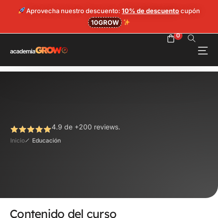
0
Aprovecha nuestro descuento:
10% de descuento
cupón
10GROW
0
Hazte Grower
Login
4.9 de +200 reviews.
Inicio
Educación
Contenido del curso