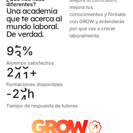
3
9
5
1
Mejora tu currículum,
diferentes?
4
2
7
mejora tus
4
Una academia
0
6
2
conocimientos y fórmate
5
que te acerca al
3
8
7
con GROW y entenderás
1
7
3
mundo laboral.
6
por qué vas a crecer
6
9
De verdad.
8
2
8
4
laboralmente.
7
7
0
9
3
9
5
%
8
8
1
1
4
Alumnos satisfechos
9
9
2
2
+
5
0
1
3
Formaciones disponibles
-
2
4
h
Tiempo de respuesta de tutores