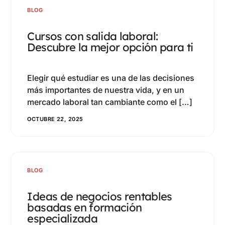
1
0
BLOG
3
2
Cursos con salida laboral:
5
Descubre la mejor opción para ti
6
7
0
Elegir qué estudiar es una de las decisiones
9
más importantes de nuestra vida, y en un
3
0
mercado laboral tan cambiante como el […]
6
OCTUBRE 22, 2025
2
9
4
2
5
0
BLOG
7
3
Ideas de negocios rentables
8
basadas en formación
5
especializada