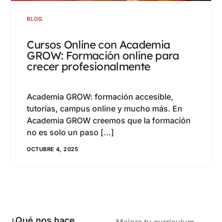
9
0
3
8
BLOG
1
4
3
2
Cursos Online con Academia
5
GROW: Formación online para
0
3
crecer profesionalmente
6
7
0
4
7
Academia GROW: formación accesible,
4
4
5
tutorías, campus online y mucho más. En
8
0
Academia GROW creemos que la formación
8
6
9
no es solo un paso […]
1
1
7
OCTUBRE 4, 2025
0
0
0
5
2
8
1
0
1
7
3
9
2
0
5
2
8
4
0
3
1
6
¿Qué nos hace