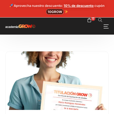
0
3
Aprovecha nuestro descuento:
10% de descuento
cupón
10GROW
7
0
5
Hazte Grower
1
Login
4
7
9
2
4
7
9