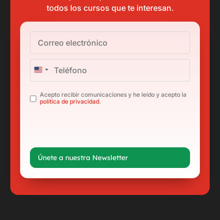
todos los cursos que te interesan.
United
States
Legal
*
Acepto recibir comunicaciones y he leído y acepto la
+1
política de privacidad
.