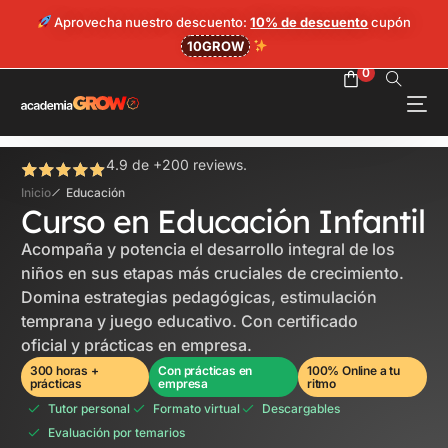
0
Aprovecha nuestro descuento:
10% de descuento
cupón
10GROW
0
Hazte Grower
Login
4.9 de +200 reviews.
Inicio
Educación
Curso en Educación Infantil
Acompaña y potencia el desarrollo integral de los
niños en sus etapas más cruciales de crecimiento.
Domina estrategias pedagógicas, estimulación
temprana y juego educativo. Con certificado
oficial y prácticas en empresa.
300 horas +
Con prácticas en
100% Online a tu
prácticas
empresa
ritmo
Tutor personal
Formato virtual
Descargables
Evaluación por temarios