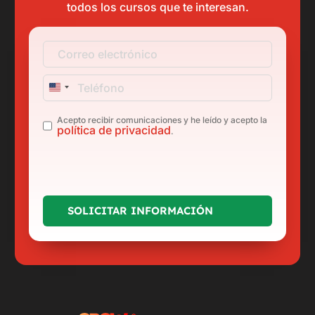
todos los cursos que te interesan.
United
States
Legal
*
Acepto recibir comunicaciones y he leído y acepto la
+1
política de privacidad
.